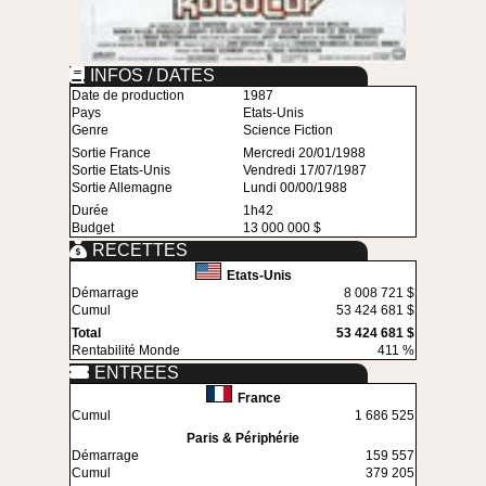
INFOS / DATES
Date de production
1987
Pays
Etats-Unis
Genre
Science Fiction
Sortie France
Mercredi 20/01/1988
Sortie Etats-Unis
Vendredi 17/07/1987
Sortie Allemagne
Lundi 00/00/1988
Durée
1h42
Budget
13 000 000 $
RECETTES
Etats-Unis
Démarrage
8 008 721 $
Cumul
53 424 681 $
Total
53 424 681 $
Rentabilité Monde
411 %
ENTREES
France
Cumul
1 686 525
Paris & Périphérie
Démarrage
159 557
Cumul
379 205