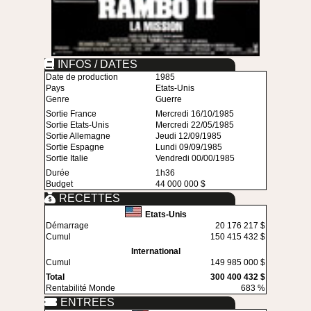
INFOS / DATES
Date de production
1985
Pays
Etats-Unis
Genre
Guerre
Sortie France
Mercredi 16/10/1985
Sortie Etats-Unis
Mercredi 22/05/1985
Sortie Allemagne
Jeudi 12/09/1985
Sortie Espagne
Lundi 09/09/1985
Sortie Italie
Vendredi 00/00/1985
Durée
1h36
Budget
44 000 000 $
RECETTES
Etats-Unis
Démarrage
20 176 217 $
Cumul
150 415 432 $
International
Cumul
149 985 000 $
Total
300 400 432 $
Rentabilité Monde
683 %
ENTREES