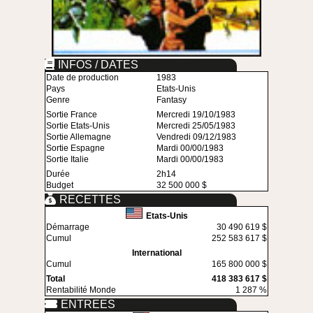
INFOS / DATES
Date de production
1983
Pays
Etats-Unis
Genre
Fantasy
Sortie France
Mercredi 19/10/1983
Sortie Etats-Unis
Mercredi 25/05/1983
Sortie Allemagne
Vendredi 09/12/1983
Sortie Espagne
Mardi 00/00/1983
Sortie Italie
Mardi 00/00/1983
Durée
2h14
Budget
32 500 000 $
RECETTES
Etats-Unis
Démarrage
30 490 619 $
Cumul
252 583 617 $
International
Cumul
165 800 000 $
Total
418 383 617 $
Rentabilité Monde
1 287 %
ENTREES