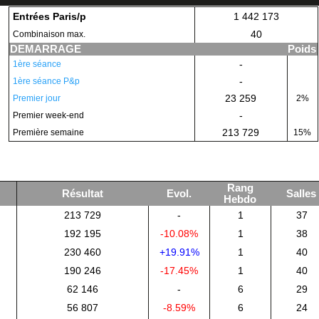
Entrées Paris/p
1 442 173
40
Combinaison max.
DEMARRAGE
Poids
-
1ère séance
-
1ère séance P&p
23 259
Premier jour
2%
-
Premier week-end
213 729
Première semaine
15%
Rang
Résultat
Evol.
Salles
Hebdo
213 729
-
1
37
192 195
-10.08%
1
38
230 460
+19.91%
1
40
190 246
-17.45%
1
40
62 146
-
6
29
56 807
-8.59%
6
24