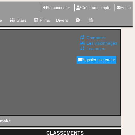
Se connecter
Créer un compte
Ecrire
e
Stars
Films
Divers
Comparer
Les visionnages
Les notes
Signaler une erreur
make
CLASSEMENTS