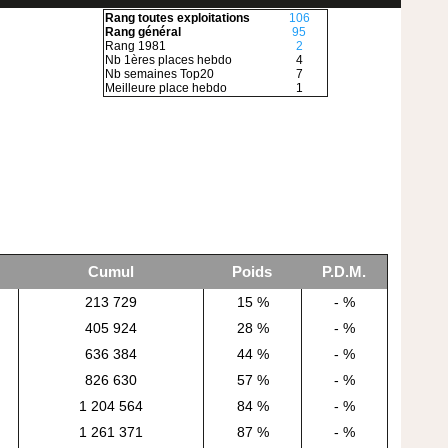
Rang toutes exploitations
106
Rang général
95
Rang 1981
2
Nb 1ères places hebdo
4
Nb semaines Top20
7
Meilleure place hebdo
1
Cumul
Poids
P.D.M.
213 729
15 %
- %
405 924
28 %
- %
636 384
44 %
- %
826 630
57 %
- %
1 204 564
84 %
- %
1 261 371
87 %
- %