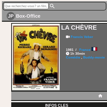
JP
Box-Office
LA CHÈVRE
Francis Veber
1981 /
France
1h 30min
Comédie
,
Buddy-movie
INFOS CLES