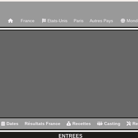
France
Etats-Unis
Paris
Autres Pays
Mond
Dates
Résultats France
Recettes
Casting
Re
ENTREES