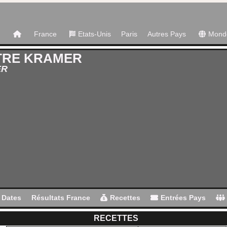
France
Etats-Unis
Paris
Autres Pays
Mond
TRE KRAMER
ER
Dates
Résultats France
Recettes
Entrées Pays
RECETTES