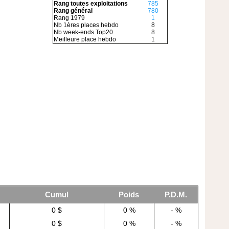
Rang toutes exploitations
785
Rang général
780
Rang 1979
1
Nb 1ères places hebdo
8
Nb week-ends Top20
8
Meilleure place hebdo
1
Cumul
Poids
P.D.M.
0 $
0 %
- %
0 $
0 %
- %