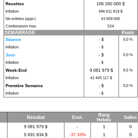
Recettes
106 260 000 $
Inflation
496 611 818 $
Nb entrées (appr.)
43 909 000
Combinaison max.
524
DEMARRAGE
Poids
Séance
- $
0,0 %
Inflation
- $
Jour
- $
0,0 %
Inflation
- $
Week-End
9 081 979 $
8,5 %
Inflation
42 445 117 $
Première Semaine
- $
0,0 %
Inflation
- $
Rang
Résultat
Evol.
Salles
Hebdo
9 081 979 $
-
1
0
5 691 834 $
-37.33%
1
0