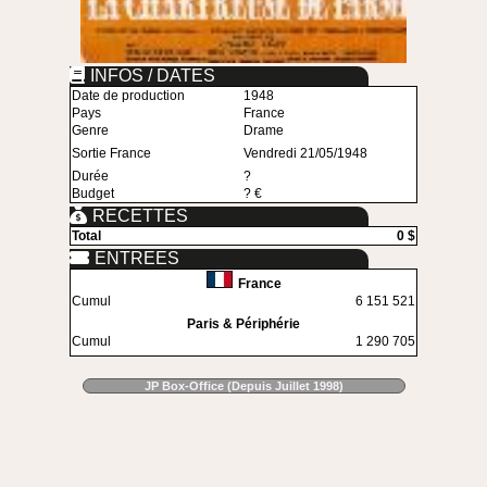
INFOS / DATES
Date de production
1948
Pays
France
Genre
Drame
Sortie France
Vendredi 21/05/1948
Durée
?
Budget
? €
RECETTES
Total
0 $
ENTREES
France
Cumul
6 151 521
Paris & Périphérie
Cumul
1 290 705
JP Box-Office (Depuis Juillet 1998)