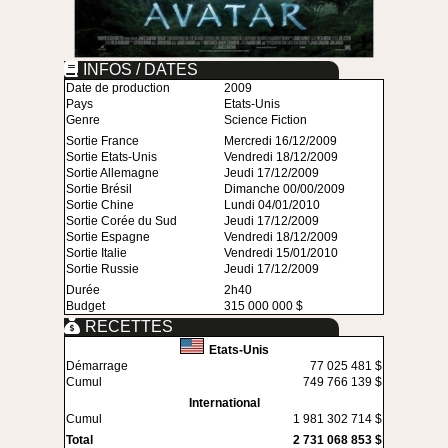
INFOS / DATES
Date de production
2009
Pays
Etats-Unis
Genre
Science Fiction
Sortie France
Mercredi 16/12/2009
Sortie Etats-Unis
Vendredi 18/12/2009
Sortie Allemagne
Jeudi 17/12/2009
Sortie Brésil
Dimanche 00/00/2009
Sortie Chine
Lundi 04/01/2010
Sortie Corée du Sud
Jeudi 17/12/2009
Sortie Espagne
Vendredi 18/12/2009
Sortie Italie
Vendredi 15/01/2010
Sortie Russie
Jeudi 17/12/2009
Durée
2h40
Budget
315 000 000 $
RECETTES
Etats-Unis
Démarrage
77 025 481 $
Cumul
749 766 139 $
International
Cumul
1 981 302 714 $
Total
2 731 068 853 $