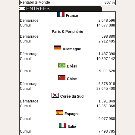
Rentabilité Monde
867 %
ENTREES
France
Démarrage
2 648 596
Cumul
14 677 888
Paris & Périphérie
Démarrage
598 880
Cumul
2 912 405
Allemagne
Démarrage
1 487 390
Cumul
10 897 142
Brésil
Cumul
9 111 628
Chine
Démarrage
6 378 018
Cumul
27 645 400
Corée du Sud
Démarrage
1 391 849
Cumul
13 351 368
Espagne
Cumul
9 077 980
Italie
Cumul
7 493 785