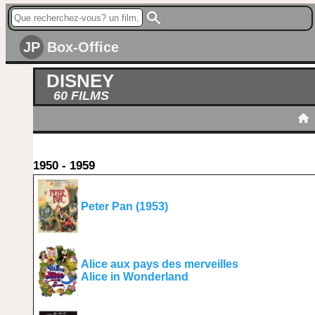
JP
Box-Office
DISNEY
60 FILMS
1950 - 1959
Peter Pan (1953)
Alice aux pays des merveilles
Alice in Wonderland