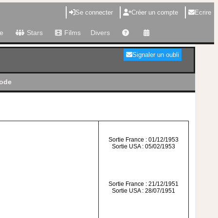
Se connecter
Créer un compte
Ecrire
e
Stars
Films
Divers
Signaler un oubli
iode
Sortie France : 01/12/1953
Sortie USA : 05/02/1953
Sortie France : 21/12/1951
Sortie USA : 28/07/1951