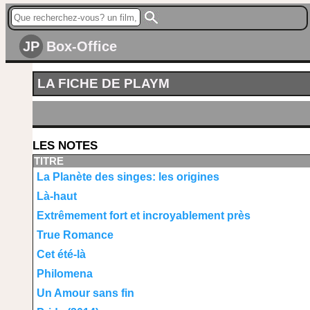
JP
Box-Office
LA FICHE DE PLAYM
LES NOTES
TITRE
La Planète des singes: les origines
Là-haut
Extrêmement fort et incroyablement près
True Romance
Cet été-là
Philomena
Un Amour sans fin