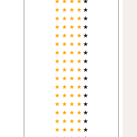
★ ★ ★ ★
★
★ ★ ★ ★
★
★ ★ ★ ★
★
★ ★ ★ ★
★
★ ★ ★ ★
★
★ ★ ★ ★
★
★ ★ ★ ★
★
★ ★ ★ ★
★
★ ★ ★ ★
★
★ ★ ★ ★
★
★ ★ ★ ★
★
★ ★ ★ ★
★
★ ★ ★ ★
★
★ ★ ★ ★
★
★ ★ ★ ★
★
★ ★ ★ ★
★