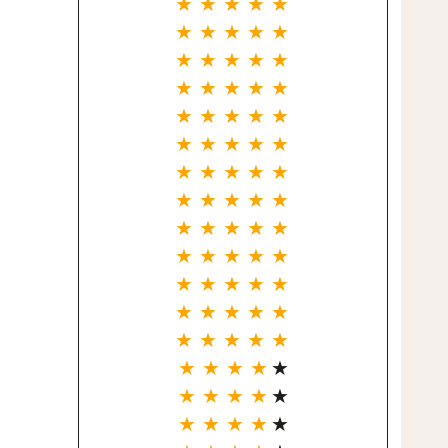
★ ★ ★ ★ ★
★ ★ ★ ★ ★
★ ★ ★ ★ ★
★ ★ ★ ★ ★
★ ★ ★ ★ ★
★ ★ ★ ★ ★
★ ★ ★ ★ ★
★ ★ ★ ★ ★
★ ★ ★ ★ ★
★ ★ ★ ★ ★
★ ★ ★ ★ ★
★ ★ ★ ★ ★
★ ★ ★ ★ ★
★ ★ ★ ★
★
★ ★ ★ ★
★
★ ★ ★ ★
★