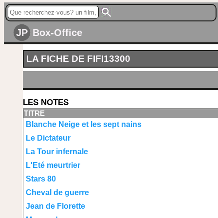
JP
Box-Office
LA FICHE DE FIFI13300
LES NOTES
TITRE
Blanche Neige et les sept nains
Le Dictateur
La Tour infernale
L'Eté meurtrier
Stars 80
Cheval de guerre
Jean de Florette