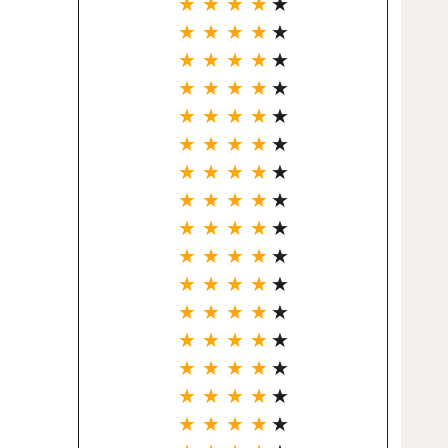
★ ★ ★ ★
★
★ ★ ★ ★
★
★ ★ ★ ★
★
★ ★ ★ ★
★
★ ★ ★ ★
★
★ ★ ★ ★
★
★ ★ ★ ★
★
★ ★ ★ ★
★
★ ★ ★ ★
★
★ ★ ★ ★
★
★ ★ ★ ★
★
★ ★ ★ ★
★
★ ★ ★ ★
★
★ ★ ★ ★
★
★ ★ ★ ★
★
★ ★ ★ ★
★