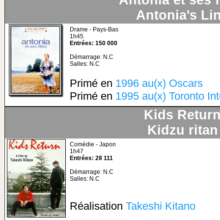
Antonia et ses f
Antonia's Li
Drame - Pays-Bas
1h45
Entrées: 150 000
Démarrage: N.C
Salles: N.C
Primé en
1996 au(x) Oscars
Primé en
1995 au(x) Toronto Int
Kids Retur
Kidzu ritan
Comédie - Japon
1h47
Entrées: 28 111
Démarrage: N.C
Salles: N.C
Réalisation
Takeshi Kitano