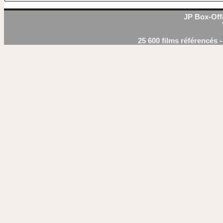
JP Box-Offi
25 600 films référencés 