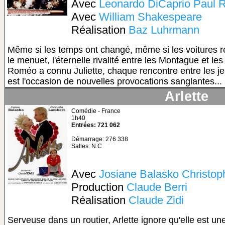
Avec
Leonardo DiCaprio
Paul 
Avec
William Shakespeare
Réalisation
Baz Luhrmann
Même si les temps ont changé, même si les voitures re
le menuet, l'éternelle rivalité entre les Montague et le
Roméo a connu Juliette, chaque rencontre entre les
est l'occasion de nouvelles provocations sanglantes... .
Arlette
Comédie - France
1h40
Entrées: 721 062
Démarrage: 276 338
Salles: N.C
Avec
Josiane Balasko
Christop
Production
Claude Berri
Réalisation
Claude Zidi
Serveuse dans un routier, Arlette ignore qu'elle est un