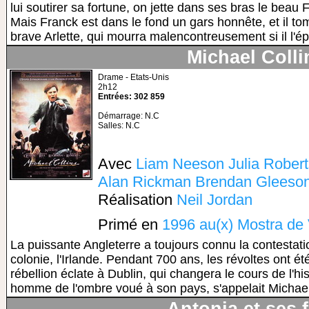
lui soutirer sa fortune, on jette dans ses bras le beau 
Mais Franck est dans le fond un gars honnête, et il 
brave Arlette, qui mourra malencontreusement si il l'épo
Michael Colli
Drame - Etats-Unis
2h12
Entrées: 302 859
Démarrage: N.C
Salles: N.C
Avec
Liam Neeson
Julia Rober
Alan Rickman
Brendan Gleeso
Réalisation
Neil Jordan
Primé en
1996 au(x) Mostra de
La puissante Angleterre a toujours connu la contestati
colonie, l'Irlande. Pendant 700 ans, les révoltes ont é
rébellion éclate à Dublin, qui changera le cours de l'his
homme de l'ombre voué à son pays, s'appelait Michael C