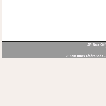
JP Box-Offi
25 598 films référencés 