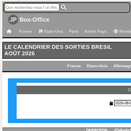
JP
Box-Office
France
Etats-Unis
Paris
Autres Pays
Mond
LE CALENDRIER DES SORTIES BRESIL
AOÛT 2026
France
Etats-Unis
Allemag
C
06/08/2026 (
Détails