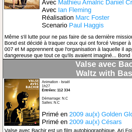
Avec
Mathieu Amalric
Daniel Cr
Avec
Ian Fleming
Réalisation
Marc Foster
Scenario
Paul Haggis
Même s'il lutte pour ne pas faire de sa dernière missi
Bond est décidé à traquer ceux qui ont forcé Vesper à l
007 et M apprennent que l'organisation à laquelle il ap
dangereuse que tout ce qu'ils avaient imaginé... Bond cr
Valse avec Bac
Waltz with Bas
Animation - Israël
1h27
Entrées: 112 334
Démarrage: N.C
Salles: N.C
Primé en
2009 au(x) Golden Gl
Primé en
2009 au(x) Césars
Valse avec Bachir est un film autobiographique. Ari Fo