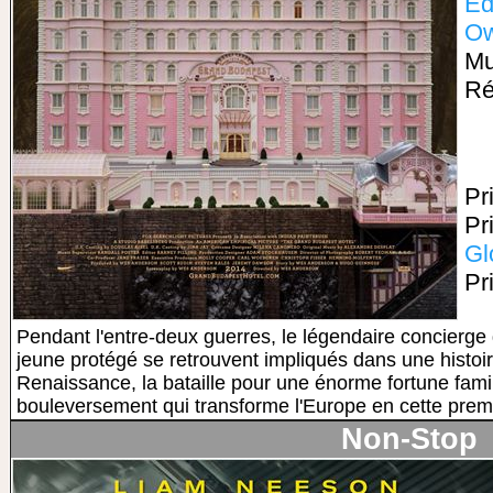
Ed
Ow
Mu
Ré
Pr
Pr
Gl
Pr
Pendant l'entre-deux guerres, le légendaire concierge 
jeune protégé se retrouvent impliqués dans une histoir
Renaissance, la bataille pour une énorme fortune famili
bouleversement qui transforme l'Europe en cette premi
Non-Stop