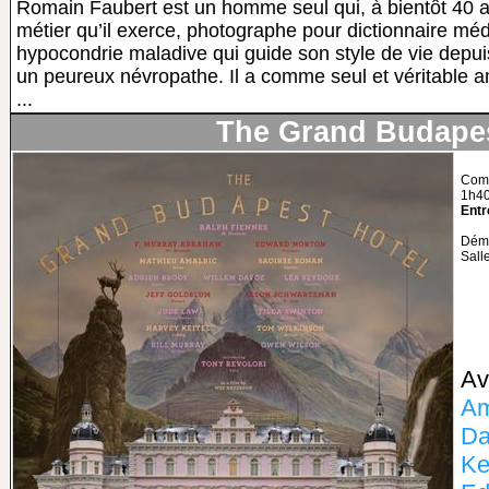
Romain Faubert est un homme seul qui, à bientôt 40 a
métier qu’il exerce, photographe pour dictionnaire méd
hypocondrie maladive qui guide son style de vie depuis 
un peureux névropathe. Il a comme seul et véritable a
...
The Grand Budapes
Comé
1h4
Entr
Déma
Sall
A
Am
Da
Ke