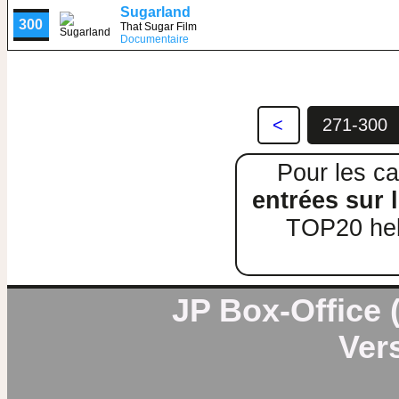
Sugarland
300
That Sugar Film
Documentaire
<
271-300
Pour les ca
entrées sur l
TOP20 heb
JP Box-Office (
Vers