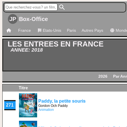
JP
Box-Office
France
Etats-Unis
Paris
Autres Pays
Mond
LES ENTREES EN FRANCE
ANNEE: 2018
2026
Par An
Titre
Paddy, la petite souris
271
Gordon Och Paddy
Animation