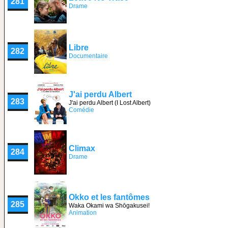
281
Drame
Libre
282
Documentaire
J'ai perdu Albert
283
J'ai perdu Albert (I Lost Albert)
Comédie
Climax
284
Drame
Okko et les fantômes
285
Waka Okami wa Shōgakusei!
Animation