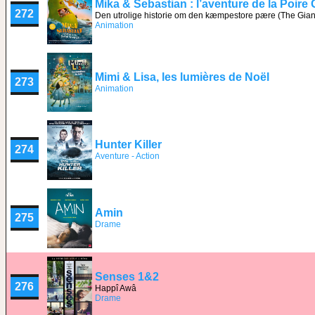
Mika & Sebastian : l’aventure de la Poire
272
Den utrolige historie om den kæmpestore pære (The Gian
Animation
Mimi & Lisa, les lumières de Noël
273
Animation
Hunter Killer
274
Aventure - Action
Amin
275
Drame
Senses 1&2
276
Happî Awâ
Drame