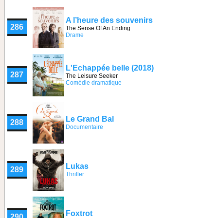
A l’heure des souvenirs
286
The Sense Of An Ending
Drame
L'Echappée belle (2018)
287
The Leisure Seeker
Comédie dramatique
Le Grand Bal
288
Documentaire
Lukas
289
Thriller
Foxtrot
290