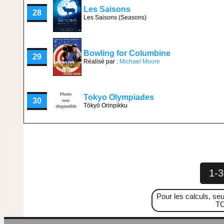
Les Saisons
28
Les Saisons (Seasons)
Bowling for Columbine
29
Réalisé par :
Michael Moore
Tokyo Olympiades
30
Tōkyō Orinpikku
1-3
Pour les calculs, seu
TO