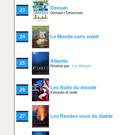
Demain
23
Demain (Tomorrow)
24
Le Monde sans soleil
Atlantis
25
Réalisé par :
Luc Besson
Les Nuits du monde
26
Il mondo di notte
27
Les Rendez-vous du diable