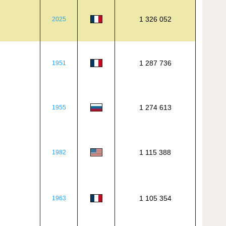
1 326 052
2025
1 287 736
1951
1 274 613
1955
1 115 388
1982
1 105 354
1963