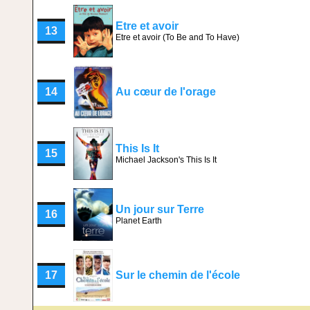
Etre et avoir
13
Etre et avoir (To Be and To Have)
14
Au cœur de l'orage
This Is It
15
Michael Jackson's This Is It
Un jour sur Terre
16
Planet Earth
17
Sur le chemin de l'école