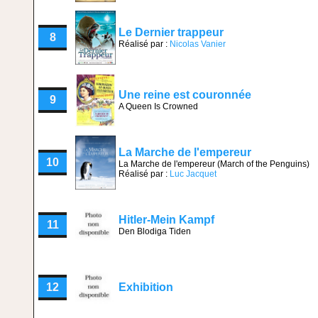
Le Dernier trappeur
8
Réalisé par :
Nicolas Vanier
Une reine est couronnée
9
A Queen Is Crowned
La Marche de l'empereur
10
La Marche de l'empereur (March of the Penguins)
Réalisé par :
Luc Jacquet
Hitler-Mein Kampf
11
Den Blodiga Tiden
12
Exhibition