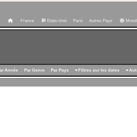
France
Etats-Unis
Paris
Autres Pays
Mond
ar Année
Par Genre
Par Pays
Filtres sur les dates
Autr