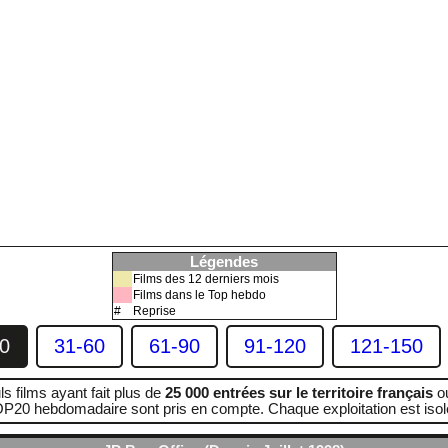
Légendes
Films des 12 derniers mois
Films dans le Top hebdo
#
Reprise
0
31-60
61-90
91-120
121-150
ls films ayant fait plus de
25 000 entrées sur le territoire français
ou
P20 hebdomadaire sont pris en compte. Chaque exploitation est isol