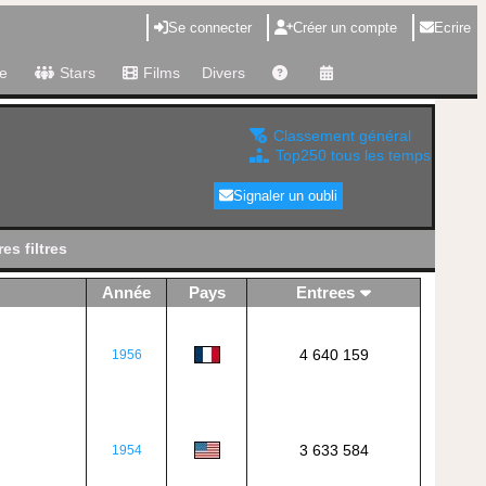
Se connecter
Créer un compte
Ecrire
e
Stars
Films
Divers
Classement général
Top250 tous les temps
Signaler un oubli
es filtres
Année
Pays
Entrees
4 640 159
1956
3 633 584
1954