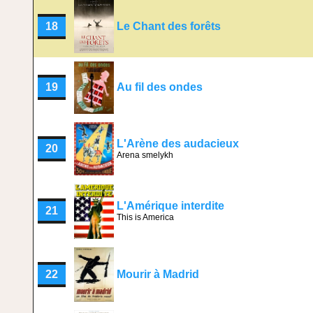
18
Le Chant des forêts
19
Au fil des ondes
L'Arène des audacieux
20
Arena smelykh
L'Amérique interdite
21
This is America
22
Mourir à Madrid