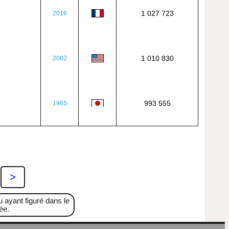
1 027 723
2016
1 010 830
2002
993 555
1965
>
 ayant figuré dans le
ée.