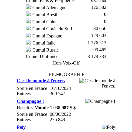
Cumul Paris & Périphérie
987 244
126 582
Cumul Allemagne
0
Cumul Brésil
0
Cumul Chine
30 656
Cumul Corée du Sud
129 603
Cumul Espagne
1 276 513
Cumul Italie
99 465
Cumul Russie
Cumul Unifrance
3 179 333
Hors Voix-Off
FILMOGRAPHIE
C'est le monde à l'enver.
Sortie en France
16/10/2024
Entrées
369 747
Champagne !
Recettes Monde
1 938 987 $ $
Sortie en France
08/06/2022
Entrées
275 849
Poly