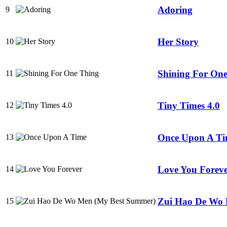
Adoring
9
Her Story
10
Shining For On
11
Tiny Times 4.0
12
Once Upon A T
13
Love You Forev
14
Zui Hao De Wo 
15