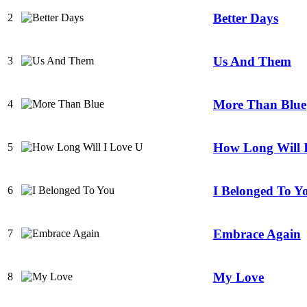
Better Days
2
Us And Them
3
More Than Blue
4
How Long Will 
5
I Belonged To Y
6
Embrace Again
7
My Love
8