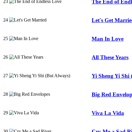
The End of Endl
23
Let's Get Marri
24
Man In Love
25
All These Years
26
Yi Sheng Yi Shi 
27
Big Red Envelop
28
Viva La Vida
29
Cry Me a Sad R
30