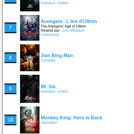
Aventure - Action
Avengers : L'ère d'Ultron
The Avengers: Age of Ultron
7
Réalisé par :
Joss Whedon
Comicbook
Jian Bing Man
8
Comédie
Mr. Six
9
Aventure - Action
Monkey King: Hero is Back
10
Animation