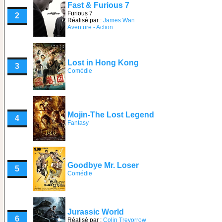
Fast & Furious 7
Furious 7
2
Réalisé par :
James Wan
Aventure - Action
Lost in Hong Kong
3
Comédie
Mojin-The Lost Legend
4
Fantasy
Goodbye Mr. Loser
5
Comédie
Jurassic World
6
Réalisé par :
Colin Trevorrow