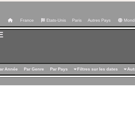
France
Etats-Unis
Paris
Autres Pays
Mond
E
ar Année
Par Genre
Par Pays
Filtres sur les dates
Autr