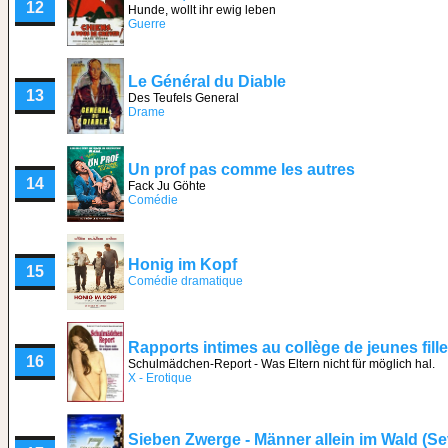
12
Hunde, wollt ihr ewig leben
Guerre
Le Général du Diable
13
Des Teufels General
Drame
Un prof pas comme les autres
14
Fack Ju Göhte
Comédie
Honig im Kopf
15
Comédie dramatique
Rapports intimes au collège de jeunes fill
16
Schulmädchen-Report - Was Eltern nicht für möglich hal.
X - Erotique
Sieben Zwerge - Männer allein im Wald (S