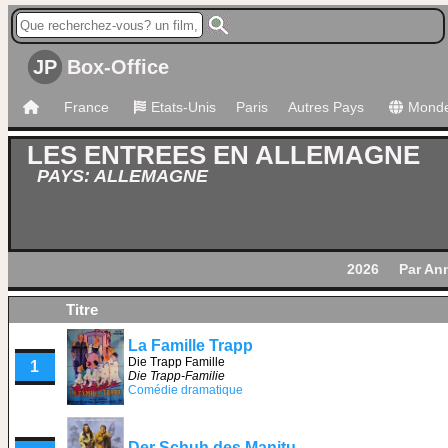
JP
Box-Office
France
Etats-Unis
Paris
Autres Pays
Mond
LES ENTREES EN ALLEMAGNE
PAYS: ALLEMAGNE
2026
Par An
Titre
La Famille Trapp
Die Trapp Famille
1
Die Trapp-Familie
Comédie dramatique
Der Schuh des Manitu