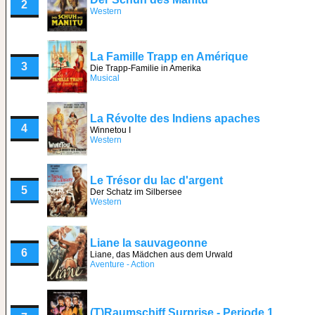
2
Western
La Famille Trapp en Amérique
3
Die Trapp-Familie in Amerika
Musical
La Révolte des Indiens apaches
4
Winnetou I
Western
Le Trésor du lac d'argent
5
Der Schatz im Silbersee
Western
Liane la sauvageonne
6
Liane, das Mädchen aus dem Urwald
Aventure - Action
(T)Raumschiff Surprise - Periode 1