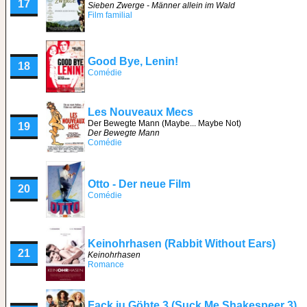
17
Sieben Zwerge - Männer allein im Wald
Film familial
Good Bye, Lenin!
18
Comédie
Les Nouveaux Mecs
Der Bewegte Mann (Maybe... Maybe Not)
19
Der Bewegte Mann
Comédie
Otto - Der neue Film
20
Comédie
Keinohrhasen (Rabbit Without Ears)
21
Keinohrhasen
Romance
Fack ju Göhte 3 (Suck Me Shakespeer 3)