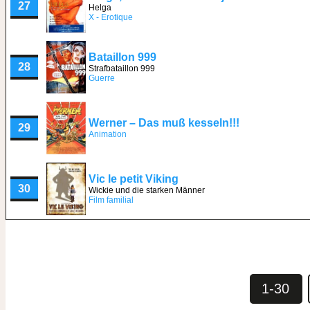
27
Helga
X - Erotique
Bataillon 999
28
Strafbataillon 999
Guerre
Werner – Das muß kesseln!!!
29
Animation
Vic le petit Viking
30
Wickie und die starken Männer
Film familial
1-30