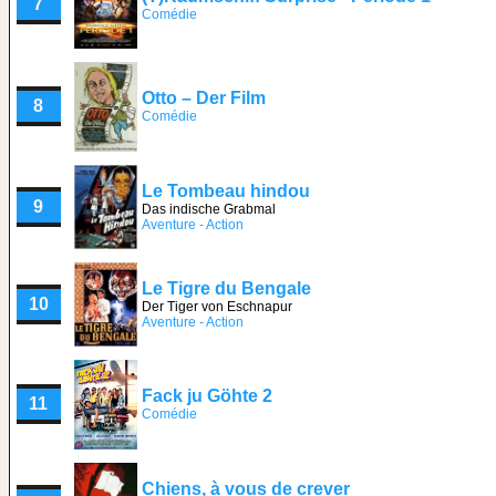
7
Comédie
Otto – Der Film
8
Comédie
Le Tombeau hindou
9
Das indische Grabmal
Aventure - Action
Le Tigre du Bengale
10
Der Tiger von Eschnapur
Aventure - Action
Fack ju Göhte 2
11
Comédie
Chiens, à vous de crever