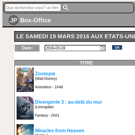
JP
Box-Office
LE SAMEDI 19 MARS 2016 AUX ETATS-UN
Date:
TITRE
Zootopie
(Walt Disney)
Animation - 1h48
Divergente 3 : au-delà du mur
(Lionsgate)
Fantasy - 2h01
Miracles from Heaven