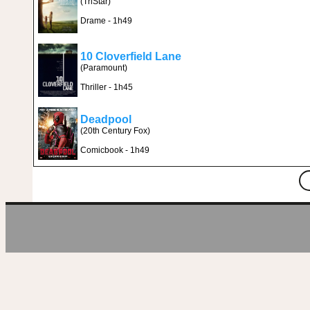
(TriStar)
Drame - 1h49
10 Cloverfield Lane
(Paramount)
Thriller - 1h45
Deadpool
(20th Century Fox)
Comicbook - 1h49