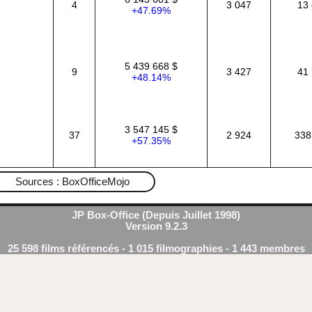
4
3 047
13 
+47.69%
5 439 668 $
9
3 427
41 
+48.14%
3 547 145 $
37
2 924
338
+57.35%
Sources : BoxOfficeMojo
JP Box-Office (Depuis Juillet 1998)
Version 9.2.3
25 598 films référencés - 1 015 filmographies - 1 443 membres