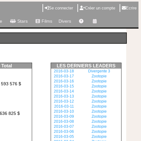
Se connecter
Créer un compte
Ecrire
e
Stars
Films
Divers
Total
LES DERNIERS LEADERS
2016-03-18
Divergente 3
2016-03-17
Zootopie
2016-03-16
Zootopie
 593 576 $
2016-03-15
Zootopie
2016-03-14
Zootopie
2016-03-13
Zootopie
2016-03-12
Zootopie
2016-03-11
Zootopie
2016-03-10
Zootopie
636 825 $
2016-03-09
Zootopie
2016-03-08
Zootopie
2016-03-07
Zootopie
2016-03-06
Zootopie
2016-03-05
Zootopie