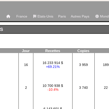
France
Etats-Unis
Paris
Autres Pays
Mond
IS
Jour
Recettes
Copies
16 233 914 $
16
3 959
189
+69.21%
10 700 938 $
2
3 740
22 
-10.4%
6 143 601 $