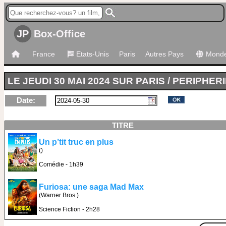
JP
Box-Office
France
Etats-Unis
Paris
Autres Pays
Mond
LE JEUDI 30 MAI 2024 SUR PARIS / PERIPHER
Date:
TITRE
Un p’tit truc en plus
()
Comédie - 1h39
Furiosa: une saga Mad Max
(Warner Bros.)
Science Fiction - 2h28