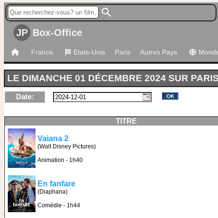
JP
Box-Office
France
Etats-Unis
Paris
Autres Pays
Mond
LE DIMANCHE 01 DÉCEMBRE 2024 SUR PARIS
Date:
TITRE
Vaiana 2
(Walt Disney Pictures)
Animation - 1h40
En fanfare
(Diaphana)
Comédie - 1h44