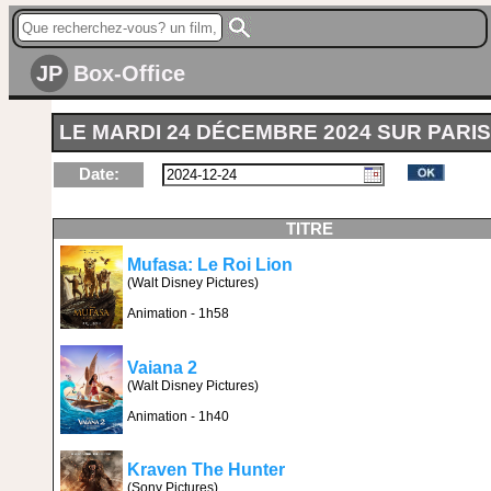
JP
Box-Office
LE MARDI 24 DÉCEMBRE 2024 SUR PARIS
Date:
TITRE
Mufasa: Le Roi Lion
(Walt Disney Pictures)
Animation - 1h58
Vaiana 2
(Walt Disney Pictures)
Animation - 1h40
Kraven The Hunter
(Sony Pictures)