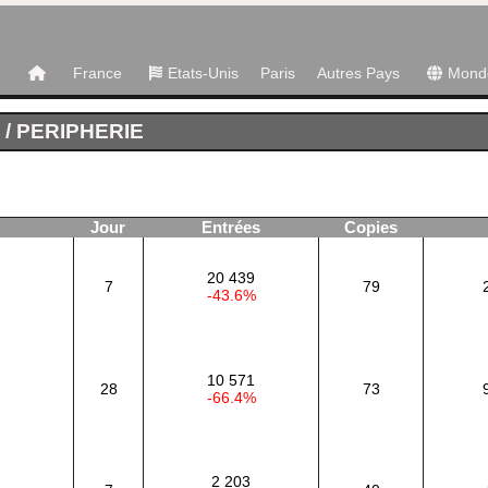
France
Etats-Unis
Paris
Autres Pays
Mond
 / PERIPHERIE
Jour
Entrées
Copies
20 439
7
79
-43.6%
10 571
28
73
-66.4%
2 203