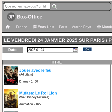
JP
Box-Office
France
Etats-Unis
Paris
Autres Pays
Mond
LE VENDREDI 24 JANVIER 2025 SUR PARIS / 
Date:
TITRE
Jouer avec le feu
(Ad vitam)
Drame - 1h50
Mufasa: Le Roi Lion
(Walt Disney Pictures)
Animation - 1h58