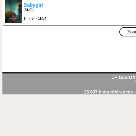
Babygirl
(SND)
Thriller - 1h54
Sou
JP Box-Offi
25 607 films référencés 