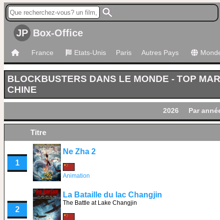
JP
Box-Office
France
Etats-Unis
Paris
Autres Pays
Mond
BLOCKBUSTERS DANS LE MONDE - TOP MA
CHINE
2026
Par anné
Titre
Ne Zha 2
1
Animation
La Bataille du lac Changjin
The Battle at Lake Changjin
2