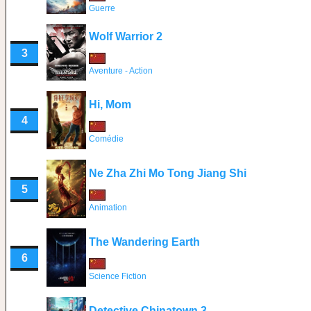
Guerre
Wolf Warrior 2
3
Aventure - Action
Hi, Mom
4
Comédie
Ne Zha Zhi Mo Tong Jiang Shi
5
Animation
The Wandering Earth
6
Science Fiction
Detective Chinatown 3