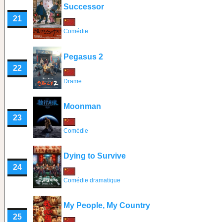
Successor
21
Comédie
Pegasus 2
22
Drame
Moonman
23
Comédie
Dying to Survive
24
Comédie dramatique
My People, My Country
25