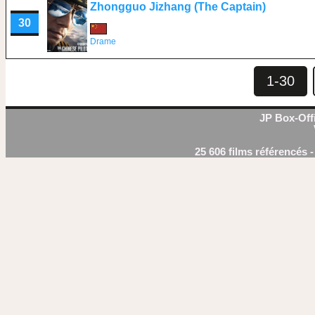
Zhongguo Jizhang (The Captain)
30
Drame
1-30
JP Box-Offi
25 606 films référencés 