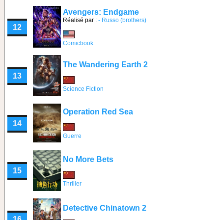
Avengers: Endgame
Réalisé par :
- Russo (brothers)
12
Comicbook
The Wandering Earth 2
13
Science Fiction
Operation Red Sea
14
Guerre
No More Bets
15
Thriller
Detective Chinatown 2
16