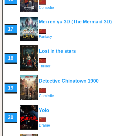
Comédie
Mei ren yu 3D (The Mermaid 3D)
17
Fantasy
Lost in the stars
18
Thriller
Detective Chinatown 1900
19
Comédie
Yolo
20
Drame