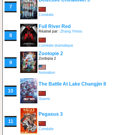
7
Comédie
Full River Red
Réalisé par :
Zhang Yimou
8
Comédie dramatique
Zootopie 2
Zootopia 2
9
Animation
The Battle At Lake Changjin II
10
Guerre
Pegasus 3
11
Comédie