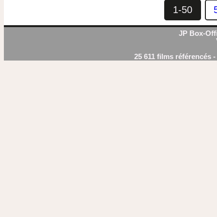
1-50
JP Box-Offi
25 611 films référencés 