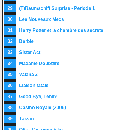
29
(T)Raumschiff Surprise - Periode 1
30
Les Nouveaux Mecs
31
Harry Potter et la chambre des secrets
32
Barbie
33
Sister Act
34
Madame Doubtfire
35
Vaiana 2
36
Liaison fatale
37
Good Bye, Lenin!
38
Casino Royale (2006)
39
Tarzan
40
Otto - Der neue Film