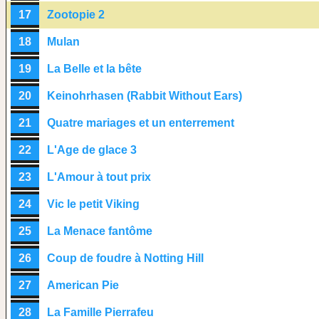
17
Zootopie 2
18
Mulan
19
La Belle et la bête
20
Keinohrhasen (Rabbit Without Ears)
21
Quatre mariages et un enterrement
22
L'Age de glace 3
23
L'Amour à tout prix
24
Vic le petit Viking
25
La Menace fantôme
26
Coup de foudre à Notting Hill
27
American Pie
28
La Famille Pierrafeu