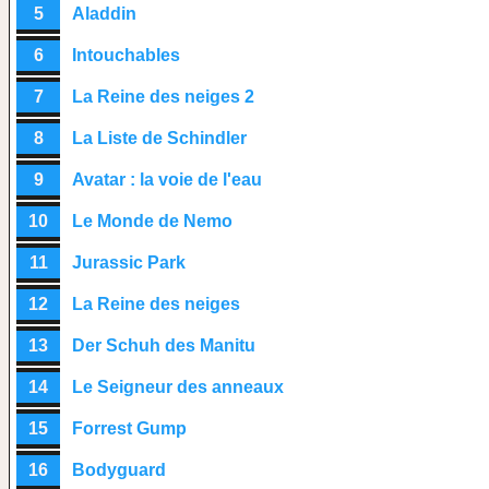
5
Aladdin
6
Intouchables
7
La Reine des neiges 2
8
La Liste de Schindler
9
Avatar : la voie de l'eau
10
Le Monde de Nemo
11
Jurassic Park
12
La Reine des neiges
13
Der Schuh des Manitu
14
Le Seigneur des anneaux
15
Forrest Gump
16
Bodyguard