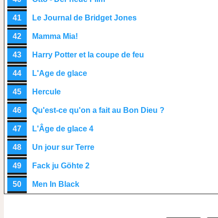
41
Le Journal de Bridget Jones
42
Mamma Mia!
43
Harry Potter et la coupe de feu
44
L'Age de glace
45
Hercule
46
Qu'est-ce qu'on a fait au Bon Dieu ?
47
L'Âge de glace 4
48
Un jour sur Terre
49
Fack ju Göhte 2
50
Men In Black