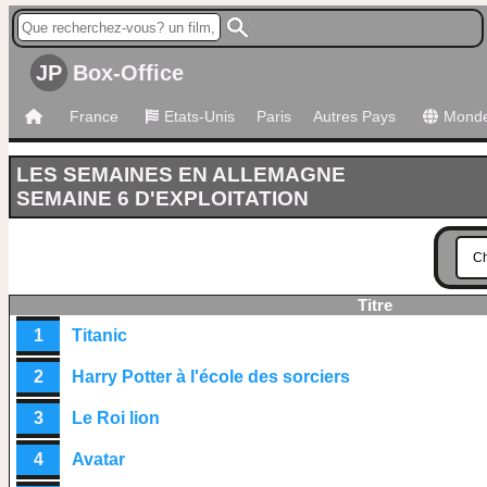
JP
Box-Office
France
Etats-Unis
Paris
Autres Pays
Mond
LES SEMAINES EN ALLEMAGNE
SEMAINE 6 D'EXPLOITATION
Titre
1
Titanic
2
Harry Potter à l'école des sorciers
3
Le Roi lion
4
Avatar