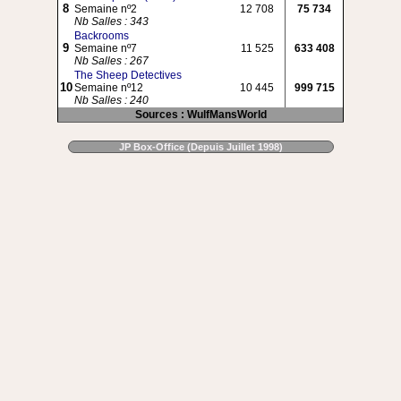
8
Semaine nº2
12 708
75 734
Nb Salles : 343
Backrooms
9
Semaine nº7
11 525
633 408
Nb Salles : 267
The Sheep Detectives
10
Semaine nº12
10 445
999 715
Nb Salles : 240
Sources : WulfMansWorld
JP Box-Office (Depuis Juillet 1998)