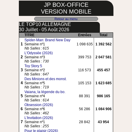
JP BOX-OFFICE
VERSION MOBILE
Retour au menu
LE TOP10 ALLEMAGNE
30 Juillet - 05 Août 2026
TITRE
Entrées
Total
Spider-Man: Brand New Day
1
Semaine nº1
1 098 635
1 392 562
Nb Salles : 615
L'Odyssée (2026)
2
Semaine nº3
399 753
2 047 581
Nb Salles : 730
Toy Story 5
3
Semaine nº2
116 573
455 457
Nb Salles : 647
Des Minions et des monst.
4
Semaine nº5
105 153
1 623 685
Nb Salles : 719
Vaiana, la légende du bo.
5
Semaine nº4
88 391
986 165
Nb Salles : 614
Obsession (2026)
6
Semaine nº6
56 286
1 084 906
Nb Salles : 462
L'Invitation (2026)
7
Semaine nº1
28 842
43 954
Nb Salles : 255
Pour le plaisir (2026)