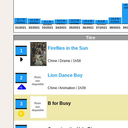
48
ent
14,8 M
13,7 M
12,6 M
10,9 M
10,5 M
10,0 M
9,0 M
8,1 M
entrées
entrées
entrées
entrées
entrées
entrées
entrées
entrées
31/2021
32/2021
33/2021
34/2021
35/2021
36/2021
37/2021
38/2021
39/
Titre
Fireflies in the Sun
1
Chine / Drame / 1h58
Lion Dance Boy
2
Chine / Animation / 1h39
+1
B for Busy
3
N