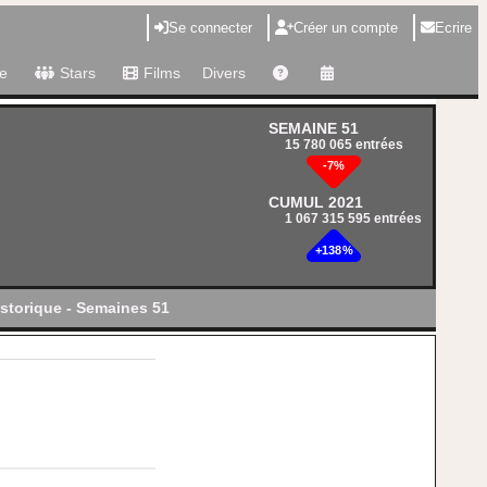
Se connecter
Créer un compte
Ecrire
e
Stars
Films
Divers
SEMAINE 51
15 780 065 entrées
-7%
CUMUL 2021
1 067 315 595 entrées
+138%
storique - Semaines 51