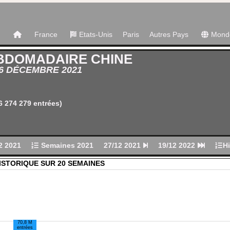
France
Etats-Unis
Paris
Autres Pays
Mond
BDOMADAIRE CHINE
26 DÉCEMBRE 2021
6 274 279 entrées)
2 2021
Semaines 2021
27/12 2021
19/12 2022
Hi
ISTORIQUE SUR 20 SEMAINES
70,8 M
entrées