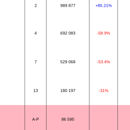
2
989 877
+85.21%
4
692 083
-58.9%
7
529 068
-53.4%
13
180 197
-31%
A-P
86 595