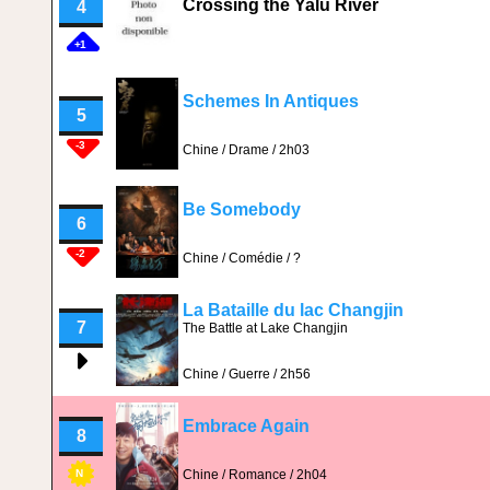
Crossing the Yalu River
4
+1
Schemes In Antiques
5
-3
Chine / Drame / 2h03
Be Somebody
6
-2
Chine / Comédie / ?
La Bataille du lac Changjin
7
The Battle at Lake Changjin
Chine / Guerre / 2h56
Embrace Again
8
Chine / Romance / 2h04
N