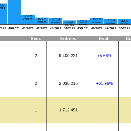
,8 M
rées
22,8 M
15,9 M
entrées
15,3 M
14,7 M
12,2 M
11,5 M
9,5 M
9,3 M
entrées
entrées
entrées
entrées
entrées
entrées
entrées
2021
40/2021
41/2021
42/2021
43/2021
44/2021
45/2021
46/2021
47/2021
48/2021
Sem.
Entrées
Evol.
Co
2
9 400 221
+5.66%
2
2 030 215
+61.96%
1
1 712 451