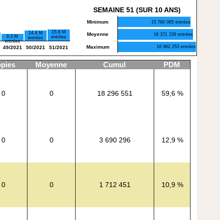
SEMAINE 51 (SUR 10 ANS)
Minimum
15 780 065 entrées
15,8 M
14,4 M
Moyenne
16 371 159 entrées
9,3 M
entrées
entrées
entrées
Maximum
16 962 253 entrées
49/2021
50/2021
51/2021
pies
Moyenne
Cumul
PDM
0
0
18 296 551
59,6 %
0
0
3 690 296
12,9 %
0
0
1 712 451
10,9 %