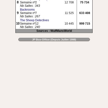
8
Semaine nº2
12 708
75 734
Nb Salles : 343
Backrooms
9
Semaine nº7
11 525
633 408
Nb Salles : 267
The Sheep Detectives
10
Semaine nº12
10 445
999 715
Nb Salles : 240
Sources : WulfMansWorld
JP Box-Office (Depuis Juillet 1998)