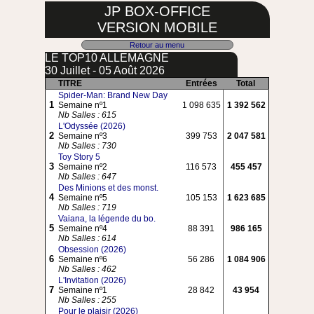
JP BOX-OFFICE
VERSION MOBILE
Retour au menu
LE TOP10 ALLEMAGNE
30 Juillet - 05 Août 2026
TITRE
Entrées
Total
Spider-Man: Brand New Day
1
Semaine nº1
1 098 635
1 392 562
Nb Salles : 615
L'Odyssée (2026)
2
Semaine nº3
399 753
2 047 581
Nb Salles : 730
Toy Story 5
3
Semaine nº2
116 573
455 457
Nb Salles : 647
Des Minions et des monst.
4
Semaine nº5
105 153
1 623 685
Nb Salles : 719
Vaiana, la légende du bo.
5
Semaine nº4
88 391
986 165
Nb Salles : 614
Obsession (2026)
6
Semaine nº6
56 286
1 084 906
Nb Salles : 462
L'Invitation (2026)
7
Semaine nº1
28 842
43 954
Nb Salles : 255
Pour le plaisir (2026)