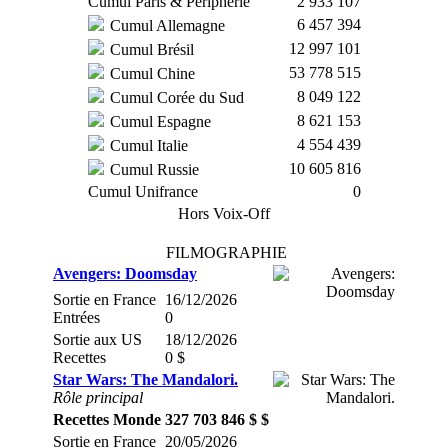
Cumul Paris & Périphérie
2 933 107
6 457 394
Cumul Allemagne
12 997 101
Cumul Brésil
53 778 515
Cumul Chine
8 049 122
Cumul Corée du Sud
8 621 153
Cumul Espagne
4 554 439
Cumul Italie
10 605 816
Cumul Russie
Cumul Unifrance
0
Hors Voix-Off
FILMOGRAPHIE
Avengers: Doomsday
Sortie en France
16/12/2026
Entrées
0
Sortie aux US
18/12/2026
Recettes
0 $
Star Wars: The Mandalori.
Rôle principal
Recettes Monde
327 703 846 $ $
Sortie en France
20/05/2026