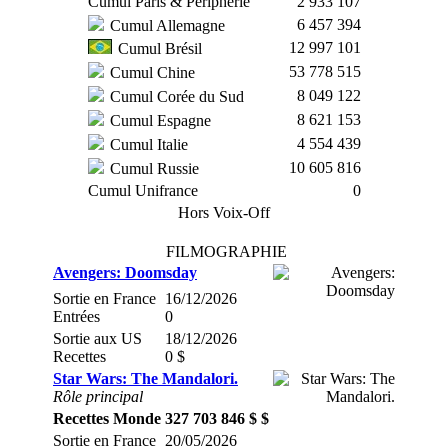
Cumul Paris & Périphérie
2 933 107
6 457 394
Cumul Allemagne
12 997 101
Cumul Brésil
53 778 515
Cumul Chine
8 049 122
Cumul Corée du Sud
8 621 153
Cumul Espagne
4 554 439
Cumul Italie
10 605 816
Cumul Russie
Cumul Unifrance
0
Hors Voix-Off
FILMOGRAPHIE
Avengers: Doomsday
Sortie en France
16/12/2026
Entrées
0
Sortie aux US
18/12/2026
Recettes
0 $
Star Wars: The Mandalori.
Rôle principal
Recettes Monde
327 703 846 $ $
Sortie en France
20/05/2026