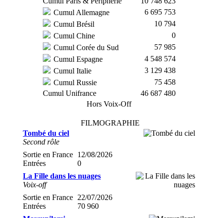
Cumul Paris & Périphérie
10 748 623
6 695 753
Cumul Allemagne
10 794
Cumul Brésil
0
Cumul Chine
57 985
Cumul Corée du Sud
4 548 574
Cumul Espagne
3 129 438
Cumul Italie
75 458
Cumul Russie
Cumul Unifrance
46 687 480
Hors Voix-Off
FILMOGRAPHIE
Tombé du ciel
Second rôle
Sortie en France
12/08/2026
Entrées
0
La Fille dans les nuages
Voix-off
Sortie en France
22/07/2026
Entrées
70 960