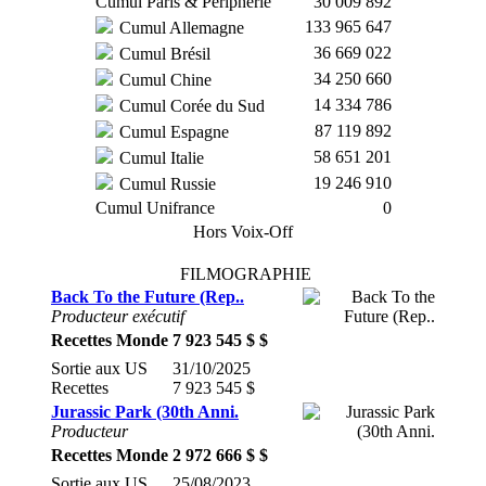
Cumul Paris & Périphérie
30 009 892
133 965 647
Cumul Allemagne
36 669 022
Cumul Brésil
34 250 660
Cumul Chine
14 334 786
Cumul Corée du Sud
87 119 892
Cumul Espagne
58 651 201
Cumul Italie
19 246 910
Cumul Russie
Cumul Unifrance
0
Hors Voix-Off
FILMOGRAPHIE
Back To the Future (Rep..
Producteur exécutif
Recettes Monde
7 923 545 $ $
Sortie aux US
31/10/2025
Recettes
7 923 545 $
Jurassic Park (30th Anni.
Producteur
Recettes Monde
2 972 666 $ $
Sortie aux US
25/08/2023