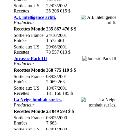
Sortie aux US
22/03/2002
Recettes
35 306 015 $
A.I. intelligence artifi.
Producteur
Recettes Monde
235 867 476 $ $
Sortie en France
24/10/2001
Entrées
1 572 461
Sortie aux US
29/06/2001
Recettes
78 557 613 $
Jurassic Park III
Producteur
Recettes Monde
368 775 119 $ $
Sortie en France
08/08/2001
Entrées
2 069 263
Sortie aux US
18/07/2001
Recettes
181 166 185 $
La Neige tombait sur les.
Producteur
Recettes Monde
23 049 593 $ $
Sortie en France
03/05/2000
Entrées
7 663
Sortie aux US
07/01/2000