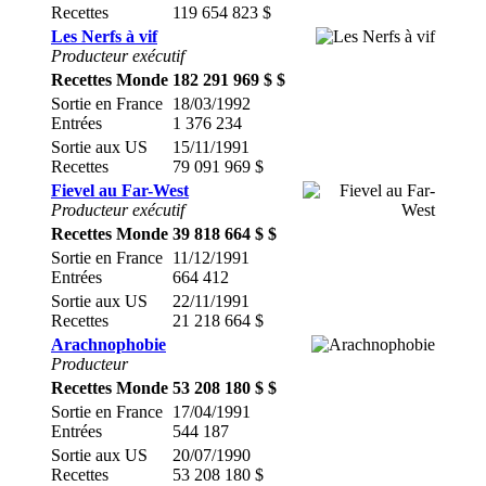
Recettes
119 654 823 $
Les Nerfs à vif
Producteur exécutif
Recettes Monde
182 291 969 $ $
Sortie en France
18/03/1992
Entrées
1 376 234
Sortie aux US
15/11/1991
Recettes
79 091 969 $
Fievel au Far-West
Producteur exécutif
Recettes Monde
39 818 664 $ $
Sortie en France
11/12/1991
Entrées
664 412
Sortie aux US
22/11/1991
Recettes
21 218 664 $
Arachnophobie
Producteur
Recettes Monde
53 208 180 $ $
Sortie en France
17/04/1991
Entrées
544 187
Sortie aux US
20/07/1990
Recettes
53 208 180 $