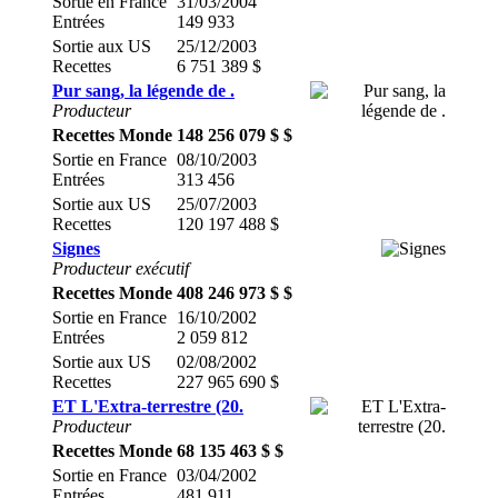
Sortie en France
31/03/2004
Entrées
149 933
Sortie aux US
25/12/2003
Recettes
6 751 389 $
Pur sang, la légende de .
Producteur
Recettes Monde
148 256 079 $ $
Sortie en France
08/10/2003
Entrées
313 456
Sortie aux US
25/07/2003
Recettes
120 197 488 $
Signes
Producteur exécutif
Recettes Monde
408 246 973 $ $
Sortie en France
16/10/2002
Entrées
2 059 812
Sortie aux US
02/08/2002
Recettes
227 965 690 $
ET L'Extra-terrestre (20.
Producteur
Recettes Monde
68 135 463 $ $
Sortie en France
03/04/2002
Entrées
481 911