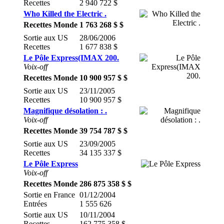
Recettes
2 940 722 $
Who Killed the Electric .
Recettes Monde
1 763 268 $ $
Sortie aux US
28/06/2006
Recettes
1 677 838 $
Le Pôle Express(IMAX 200.
Voix-off
Recettes Monde
10 900 957 $ $
Sortie aux US
23/11/2005
Recettes
10 900 957 $
Magnifique désolation : .
Voix-off
Recettes Monde
39 754 787 $ $
Sortie aux US
23/09/2005
Recettes
34 135 337 $
Le Pôle Express
Voix-off
Recettes Monde
286 875 358 $ $
Sortie en France
01/12/2004
Entrées
1 555 626
Sortie aux US
10/11/2004
Recettes
162 775 358 $