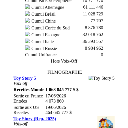
Cumul Paris & Périphérie
10 771 770
61 111 446
Cumul Allemagne
11 028 729
Cumul Brésil
77 707
Cumul Chine
8 876 780
Cumul Corée du Sud
32 018 762
Cumul Espagne
36 393 557
Cumul Italie
8 984 962
Cumul Russie
Cumul Unifrance
0
Hors Voix-Off
FILMOGRAPHIE
Toy Story 5
Voix-off
Recettes Monde
1 068 845 777 $ $
Sortie en France
17/06/2026
Entrées
4 073 860
Sortie aux US
19/06/2026
Recettes
464 645 777 $
Toy Story (Rep. 2025)
Voix-off