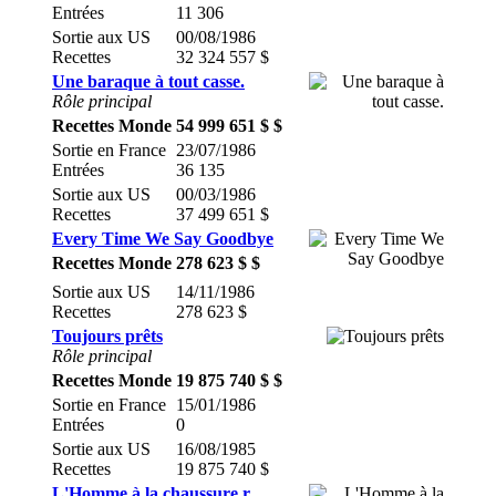
Entrées
11 306
Sortie aux US
00/08/1986
Recettes
32 324 557 $
Une baraque à tout casse.
Rôle principal
Recettes Monde
54 999 651 $ $
Sortie en France
23/07/1986
Entrées
36 135
Sortie aux US
00/03/1986
Recettes
37 499 651 $
Every Time We Say Goodbye
Recettes Monde
278 623 $ $
Sortie aux US
14/11/1986
Recettes
278 623 $
Toujours prêts
Rôle principal
Recettes Monde
19 875 740 $ $
Sortie en France
15/01/1986
Entrées
0
Sortie aux US
16/08/1985
Recettes
19 875 740 $
L'Homme à la chaussure r.