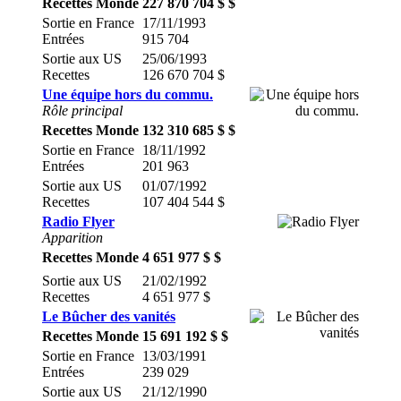
Recettes Monde
227 870 704 $ $
Sortie en France
17/11/1993
Entrées
915 704
Sortie aux US
25/06/1993
Recettes
126 670 704 $
Une équipe hors du commu.
Rôle principal
Recettes Monde
132 310 685 $ $
Sortie en France
18/11/1992
Entrées
201 963
Sortie aux US
01/07/1992
Recettes
107 404 544 $
Radio Flyer
Apparition
Recettes Monde
4 651 977 $ $
Sortie aux US
21/02/1992
Recettes
4 651 977 $
Le Bûcher des vanités
Recettes Monde
15 691 192 $ $
Sortie en France
13/03/1991
Entrées
239 029
Sortie aux US
21/12/1990