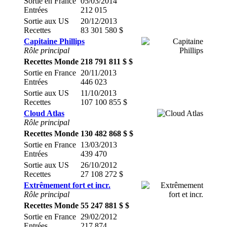
Sortie en France
05/03/2014
Entrées
212 015
Sortie aux US
20/12/2013
Recettes
83 301 580 $
Capitaine Phillips
Rôle principal
Recettes Monde
218 791 811 $ $
Sortie en France
20/11/2013
Entrées
446 023
Sortie aux US
11/10/2013
Recettes
107 100 855 $
Cloud Atlas
Rôle principal
Recettes Monde
130 482 868 $ $
Sortie en France
13/03/2013
Entrées
439 470
Sortie aux US
26/10/2012
Recettes
27 108 272 $
Extrêmement fort et incr.
Rôle principal
Recettes Monde
55 247 881 $ $
Sortie en France
29/02/2012
Entrées
217 874