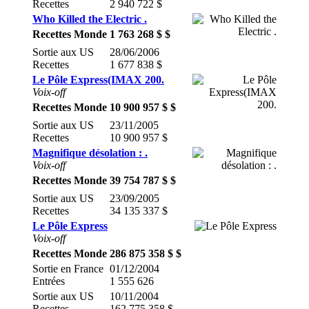
Recettes
2 940 722 $
Who Killed the Electric .
Recettes Monde
1 763 268 $ $
Sortie aux US
28/06/2006
Recettes
1 677 838 $
Le Pôle Express(IMAX 200.
Voix-off
Recettes Monde
10 900 957 $ $
Sortie aux US
23/11/2005
Recettes
10 900 957 $
Magnifique désolation : .
Voix-off
Recettes Monde
39 754 787 $ $
Sortie aux US
23/09/2005
Recettes
34 135 337 $
Le Pôle Express
Voix-off
Recettes Monde
286 875 358 $ $
Sortie en France
01/12/2004
Entrées
1 555 626
Sortie aux US
10/11/2004
Recettes
162 775 358 $