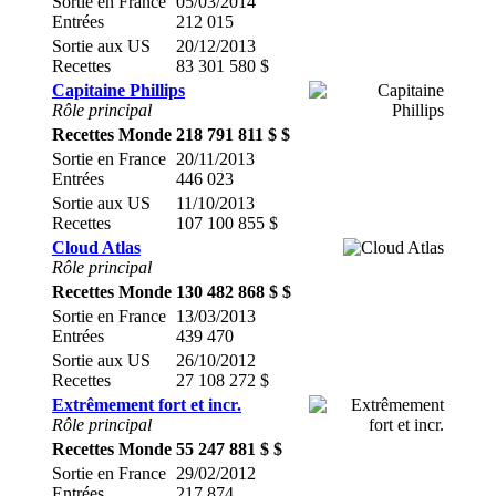
Sortie en France
05/03/2014
Entrées
212 015
Sortie aux US
20/12/2013
Recettes
83 301 580 $
Capitaine Phillips
Rôle principal
Recettes Monde
218 791 811 $ $
Sortie en France
20/11/2013
Entrées
446 023
Sortie aux US
11/10/2013
Recettes
107 100 855 $
Cloud Atlas
Rôle principal
Recettes Monde
130 482 868 $ $
Sortie en France
13/03/2013
Entrées
439 470
Sortie aux US
26/10/2012
Recettes
27 108 272 $
Extrêmement fort et incr.
Rôle principal
Recettes Monde
55 247 881 $ $
Sortie en France
29/02/2012
Entrées
217 874