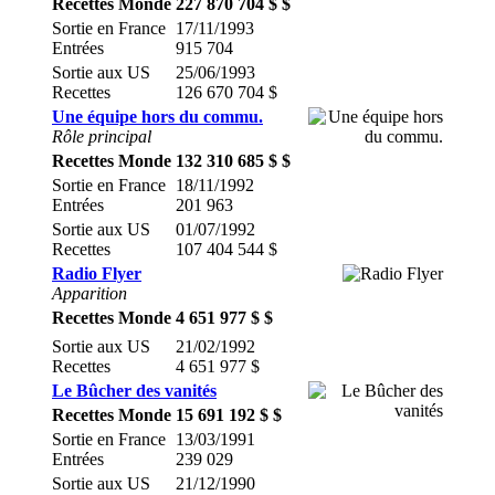
Recettes Monde
227 870 704 $ $
Sortie en France
17/11/1993
Entrées
915 704
Sortie aux US
25/06/1993
Recettes
126 670 704 $
Une équipe hors du commu.
Rôle principal
Recettes Monde
132 310 685 $ $
Sortie en France
18/11/1992
Entrées
201 963
Sortie aux US
01/07/1992
Recettes
107 404 544 $
Radio Flyer
Apparition
Recettes Monde
4 651 977 $ $
Sortie aux US
21/02/1992
Recettes
4 651 977 $
Le Bûcher des vanités
Recettes Monde
15 691 192 $ $
Sortie en France
13/03/1991
Entrées
239 029
Sortie aux US
21/12/1990