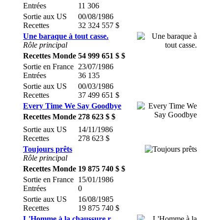
Entrées
11 306
Sortie aux US
00/08/1986
Recettes
32 324 557 $
Une baraque à tout casse.
Rôle principal
Recettes Monde
54 999 651 $ $
Sortie en France
23/07/1986
Entrées
36 135
Sortie aux US
00/03/1986
Recettes
37 499 651 $
Every Time We Say Goodbye
Recettes Monde
278 623 $ $
Sortie aux US
14/11/1986
Recettes
278 623 $
Toujours prêts
Rôle principal
Recettes Monde
19 875 740 $ $
Sortie en France
15/01/1986
Entrées
0
Sortie aux US
16/08/1985
Recettes
19 875 740 $
L'Homme à la chaussure r.