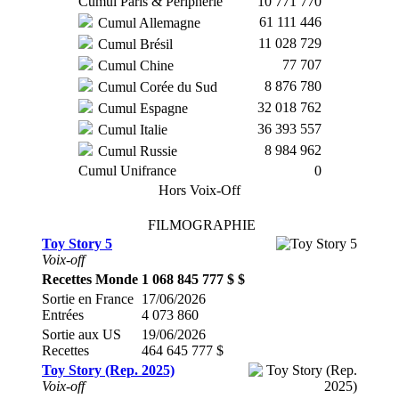
Cumul Paris & Périphérie
10 771 770
61 111 446
Cumul Allemagne
11 028 729
Cumul Brésil
77 707
Cumul Chine
8 876 780
Cumul Corée du Sud
32 018 762
Cumul Espagne
36 393 557
Cumul Italie
8 984 962
Cumul Russie
Cumul Unifrance
0
Hors Voix-Off
FILMOGRAPHIE
Toy Story 5
Voix-off
Recettes Monde
1 068 845 777 $ $
Sortie en France
17/06/2026
Entrées
4 073 860
Sortie aux US
19/06/2026
Recettes
464 645 777 $
Toy Story (Rep. 2025)
Voix-off