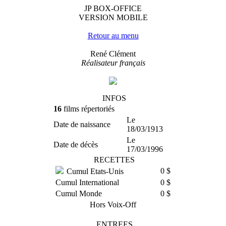
JP BOX-OFFICE
VERSION MOBILE
Retour au menu
René Clément
Réalisateur français
INFOS
16
films répertoriés
Le
Date de naissance
18/03/1913
Le
Date de décès
17/03/1996
RECETTES
0 $
Cumul Etats-Unis
Cumul International
0 $
Cumul Monde
0 $
Hors Voix-Off
ENTREES