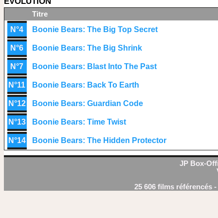
EVOLUTION
Titre
N°4
Boonie Bears: The Big Top Secret
N°6
Boonie Bears: The Big Shrink
N°7
Boonie Bears: Blast Into The Past
N°11
Boonie Bears: Back To Earth
N°12
Boonie Bears: Guardian Code
N°13
Boonie Bears: Time Twist
N°14
Boonie Bears: The Hidden Protector
JP Box-Offi
25 606 films référencés 