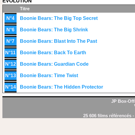
EVOLUTION
Titre
N°4
Boonie Bears: The Big Top Secret
N°6
Boonie Bears: The Big Shrink
N°7
Boonie Bears: Blast Into The Past
N°11
Boonie Bears: Back To Earth
N°12
Boonie Bears: Guardian Code
N°13
Boonie Bears: Time Twist
N°14
Boonie Bears: The Hidden Protector
JP Box-Offi
25 606 films référencés 