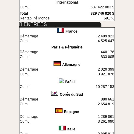
International
Cumul
537 422 083 $
Total
829 746 820 $
Rentabilité Monde
691 %
ENTREES
France
Démarrage
2 409 923
Cumul
4 525 647
Paris & Périphérie
Démarrage
440 176
Cumul
833 005
Allemagne
Démarrage
2 020 399
Cumul
3 921 878
Brésil
Cumul
10 287 153
Corée du Sud
Démarrage
880 661
Cumul
2 654 819
Espagne
Démarrage
1 289 861
Cumul
3 261 090
Italie