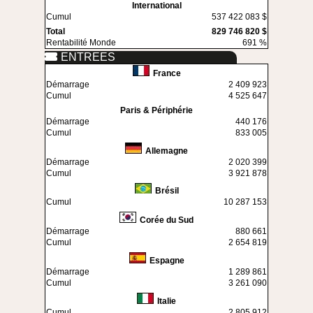
International
Cumul
537 422 083 $
Total
829 746 820 $
Rentabilité Monde
691 %
ENTREES
France
Démarrage
2 409 923
Cumul
4 525 647
Paris & Périphérie
Démarrage
440 176
Cumul
833 005
Allemagne
Démarrage
2 020 399
Cumul
3 921 878
Brésil
Cumul
10 287 153
Corée du Sud
Démarrage
880 661
Cumul
2 654 819
Espagne
Démarrage
1 289 861
Cumul
3 261 090
Italie
Cumul
2 805 912