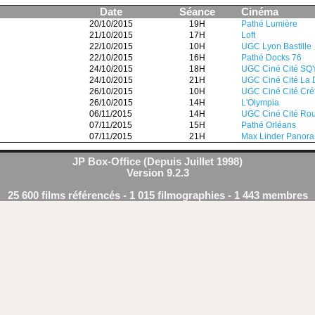
Date
Séance
Cinéma
20/10/2015
19H
Pathé Lumière
21/10/2015
17H
Loft
22/10/2015
10H
UGC Lyon Bastille
22/10/2015
16H
Pathé Docks 76
24/10/2015
18H
UGC Ciné Cité SQ
24/10/2015
21H
UGC Ciné Cité La 
26/10/2015
10H
UGC Ciné Cité Crét
26/10/2015
14H
L'Olympia
06/11/2015
14H
UGC Ciné Cité Ro
07/11/2015
15H
Pathé Orléans
07/11/2015
21H
Max Linder Panor
JP Box-Office (Depuis Juillet 1998)
Version 9.2.3
25 600 films référencés - 1 015 filmographies - 1 443 membres