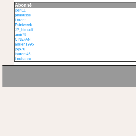
Abonné
jps411
pimousse
Lorent
Estetweek
JP_himself
amir79
CINEFAN
adrien1995
jojo76
laurent45
Loubacca