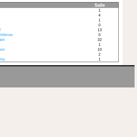
Salle
1
4
1
0
Y
13
Défense
0
eil
32
1
uen
10
2
ama
1