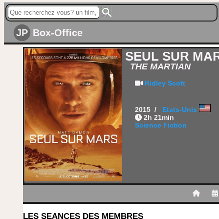
JP
Box-Office
SEUL SUR MA
THE MARTIAN
Ridley Scott
2015 /
Etats-Unis
2h 21min
Science Fiction
LES SEANCES DES MEMBRES