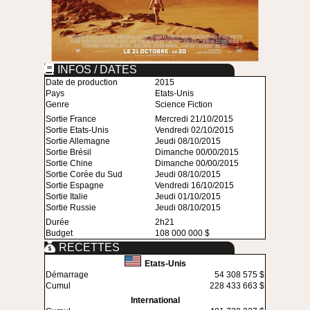
INFOS / DATES
Date de production
2015
Pays
Etats-Unis
Genre
Science Fiction
Sortie France
Mercredi 21/10/2015
Sortie Etats-Unis
Vendredi 02/10/2015
Sortie Allemagne
Jeudi 08/10/2015
Sortie Brésil
Dimanche 00/00/2015
Sortie Chine
Dimanche 00/00/2015
Sortie Corée du Sud
Jeudi 08/10/2015
Sortie Espagne
Vendredi 16/10/2015
Sortie Italie
Jeudi 01/10/2015
Sortie Russie
Jeudi 08/10/2015
Durée
2h21
Budget
108 000 000 $
RECETTES
Etats-Unis
Démarrage
54 308 575 $
Cumul
228 433 663 $
International