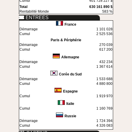
Cumul
401 728 227 $
Total
630 161 890 $
Rentabilité Monde
583 %
ENTREES
France
Démarrage
1 101 028
Cumul
2 525 536
Paris & Périphérie
Démarrage
270 039
Cumul
617 200
Allemagne
Démarrage
432 234
Cumul
1 367 614
Corée du Sud
Démarrage
1 533 688
Cumul
4 880 800
Espagne
Cumul
1 919 970
Italie
Cumul
1 160 769
Russie
Démarrage
1 724 394
Cumul
4 326 083