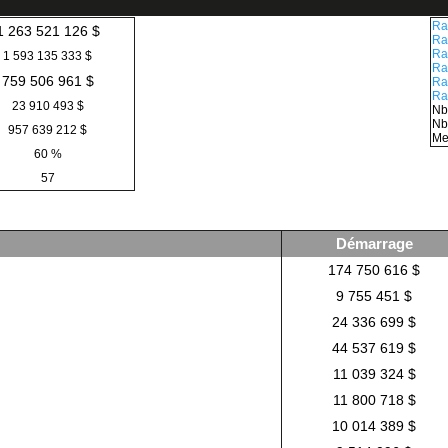
Ra
1 263 521 126 $
Ra
Ra
1 593 135 333 $
Ra
759 506 961 $
Ra
Ra
23 910 493 $
Nb
Nb
957 639 212 $
Me
60 %
57
Démarrage
174 750 616 $
9 755 451 $
24 336 699 $
44 537 619 $
11 039 324 $
11 800 718 $
10 014 389 $