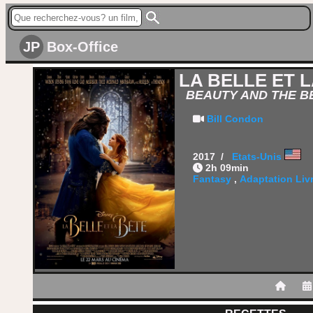
JP
Box-Office
LA BELLE ET L
BEAUTY AND THE BE
Bill Condon
2017 /
Etats-Unis
2h 09min
Fantasy
,
Adaptation Liv