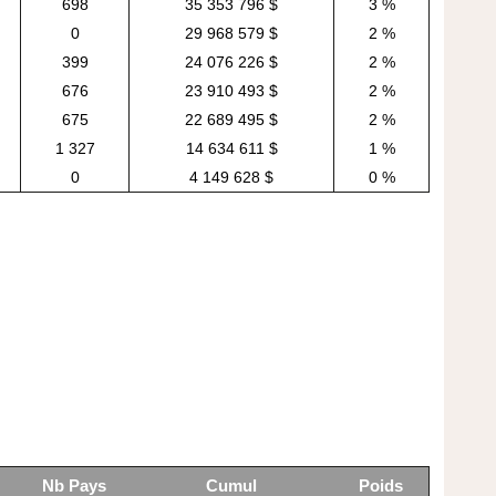
698
35 353 796 $
3 %
0
29 968 579 $
2 %
399
24 076 226 $
2 %
676
23 910 493 $
2 %
675
22 689 495 $
2 %
1 327
14 634 611 $
1 %
0
4 149 628 $
0 %
Nb Pays
Cumul
Poids