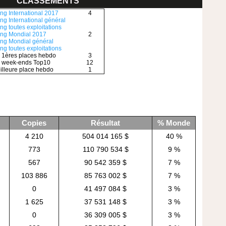
CLASSEMENTS
ng International 2017
4
ng International général
ng toutes exploitations
ng Mondial 2017
2
ng Mondial général
ng toutes exploitations
 1ères places hebdo
3
 week-ends Top10
12
illeure place hebdo
1
Copies
Résultat
% Monde
4 210
504 014 165 $
40 %
773
110 790 534 $
9 %
567
90 542 359 $
7 %
103 886
85 763 002 $
7 %
0
41 497 084 $
3 %
1 625
37 531 148 $
3 %
0
36 309 005 $
3 %