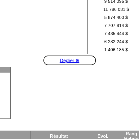
9 514 096 $
11 786 031 $
5 874 400 $
7 707 814 $
7 435 444 $
6 282 244 $
1 406 185 $
Déplier ⊕
Rang
Résultat
Evol.
Hebdo