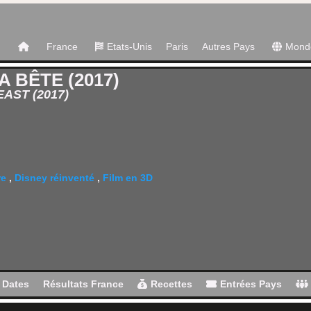
France
Etats-Unis
Paris
Autres Pays
Mond
A BÊTE (2017)
AST (2017)
re
,
Disney réinventé
,
Film en 3D
Dates
Résultats France
Recettes
Entrées Pays