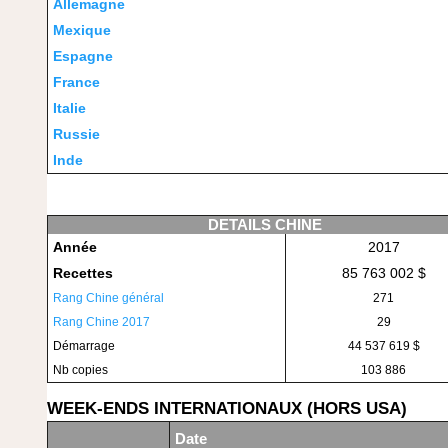
Allemagne
Mexique
Espagne
France
Italie
Russie
Inde
DETAILS CHINE
Année
2017
Recettes
85 763 002 $
Rang Chine général
271
Rang Chine 2017
29
Démarrage
44 537 619 $
Nb copies
103 886
WEEK-ENDS INTERNATIONAUX (HORS USA)
Date