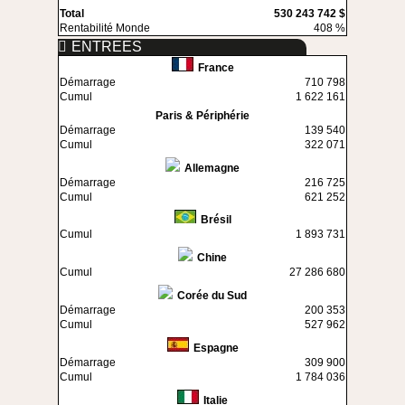
Total
530 243 742 $
Rentabilité Monde
408 %
ENTREES
France
Démarrage
710 798
Cumul
1 622 161
Paris & Périphérie
Démarrage
139 540
Cumul
322 071
Allemagne
Démarrage
216 725
Cumul
621 252
Brésil
Cumul
1 893 731
Chine
Cumul
27 286 680
Corée du Sud
Démarrage
200 353
Cumul
527 962
Espagne
Démarrage
309 900
Cumul
1 784 036
Italie