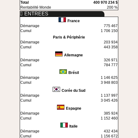
Total
400 970 234 $
Rentabilité Monde
200 %
ENTREES
France
Démarrage
775 467
Cumul
1 706 150
Paris & Périphérie
Démarrage
203 934
Cumul
443 358
Allemagne
Démarrage
326 971
Cumul
784 777
Brésil
Démarrage
1 146 625
Cumul
3 948 803
Corée du Sud
Démarrage
1 137 997
Cumul
3 045 426
Espagne
Démarrage
385 924
Cumul
1 152 460
Italie
Démarrage
432 434
Cumul
1 156 672