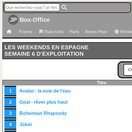
JP
Box-Office
France
Etats-Unis
Paris
Autres Pays
Mond
LES WEEKENDS EN ESPAGNE
SEMAINE 6 D'EXPLOITATION
Titre
1
Avatar : la voie de l'eau
2
Goat - rêver plus haut
3
Bohemian Rhapsody
4
Joker