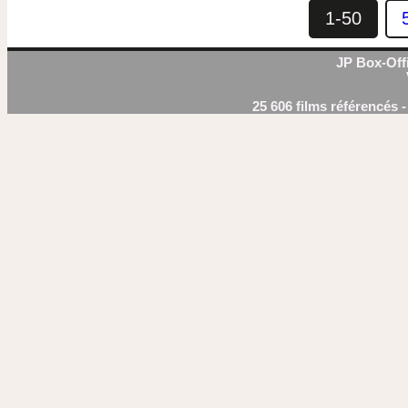
1-50
JP Box-Offi
25 606 films référencés 