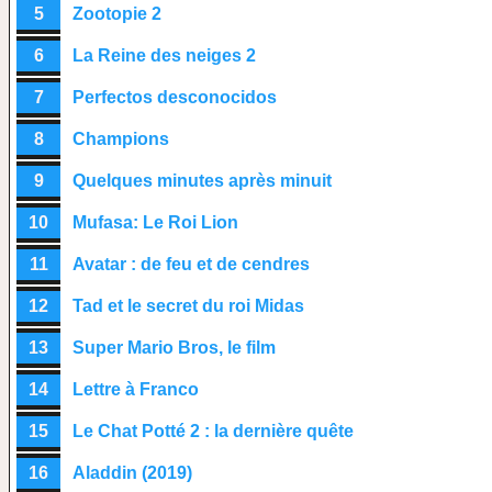
5
Zootopie 2
6
La Reine des neiges 2
7
Perfectos desconocidos
8
Champions
9
Quelques minutes après minuit
10
Mufasa: Le Roi Lion
11
Avatar : de feu et de cendres
12
Tad et le secret du roi Midas
13
Super Mario Bros, le film
14
Lettre à Franco
15
Le Chat Potté 2 : la dernière quête
16
Aladdin (2019)