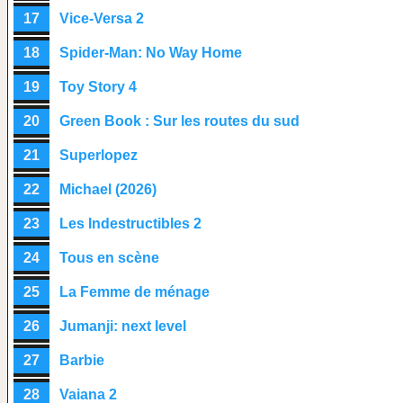
17
Vice-Versa 2
18
Spider-Man: No Way Home
19
Toy Story 4
20
Green Book : Sur les routes du sud
21
Superlopez
22
Michael (2026)
23
Les Indestructibles 2
24
Tous en scène
25
La Femme de ménage
26
Jumanji: next level
27
Barbie
28
Vaiana 2