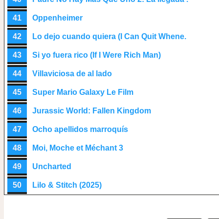
41
Oppenheimer
42
Lo dejo cuando quiera (I Can Quit Whene.
43
Si yo fuera rico (If I Were Rich Man)
44
Villaviciosa de al lado
45
Super Mario Galaxy Le Film
46
Jurassic World: Fallen Kingdom
47
Ocho apellidos marroquís
48
Moi, Moche et Méchant 3
49
Uncharted
50
Lilo & Stitch (2025)