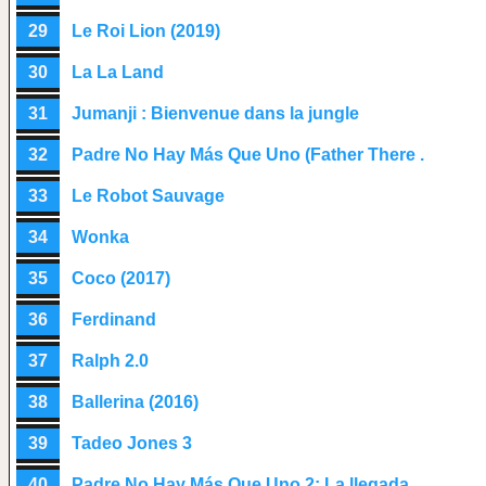
29
Le Roi Lion (2019)
30
La La Land
31
Jumanji : Bienvenue dans la jungle
32
Padre No Hay Más Que Uno (Father There .
33
Le Robot Sauvage
34
Wonka
35
Coco (2017)
36
Ferdinand
37
Ralph 2.0
38
Ballerina (2016)
39
Tadeo Jones 3
40
Padre No Hay Más Que Uno 2: La llegada .