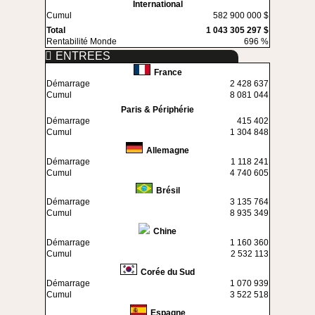
International
Cumul
582 900 000 $
Total
1 043 305 297 $
Rentabilité Monde
696 %
ENTREES
France
Démarrage
2 428 637
Cumul
8 081 044
Paris & Périphérie
Démarrage
415 402
Cumul
1 304 848
Allemagne
Démarrage
1 118 241
Cumul
4 740 605
Brésil
Démarrage
3 135 764
Cumul
8 935 349
Chine
Démarrage
1 160 360
Cumul
2 532 113
Corée du Sud
Démarrage
1 070 939
Cumul
3 522 518
Espagne