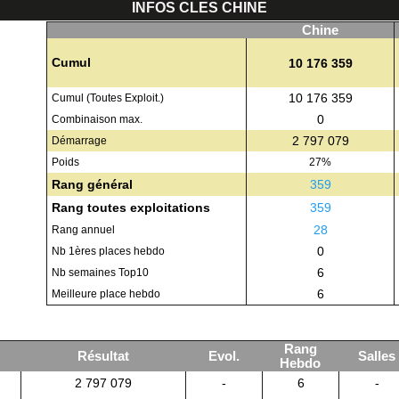
INFOS CLES CHINE
Chine
Cumul
10 176 359
10 176 359
Cumul (Toutes Exploit.)
0
Combinaison max.
2 797 079
Démarrage
Poids
27%
Rang général
359
Rang toutes exploitations
359
28
Rang annuel
0
Nb 1ères places hebdo
6
Nb semaines Top10
6
Meilleure place hebdo
Rang
Résultat
Evol.
Salles
Hebdo
2 797 079
-
6
-