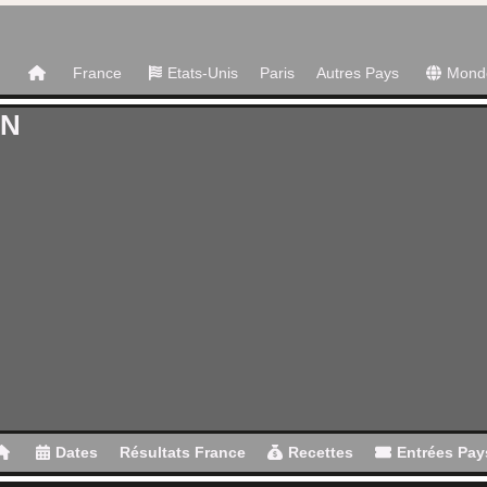
France
Etats-Unis
Paris
Autres Pays
Mond
RN
Dates
Résultats France
Recettes
Entrées Pay