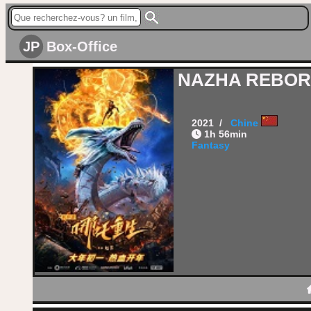
JP
Box-Office
NAZHA REBO
2021 /
Chine
1h 56min
Fantasy