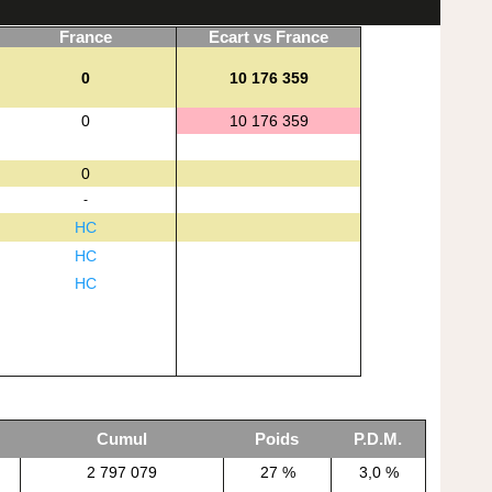
France
Ecart vs France
0
10 176 359
0
10 176 359
0
-
HC
HC
HC
Cumul
Poids
P.D.M.
2 797 079
27 %
3,0 %